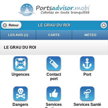
LE GRAU DU ROI
Retour
LES AVIS (1)
CARTE
MÉTÉO
LE GRAU DU ROI
Urgences
Contact
Port
port
Dangers
Services
Services Santé